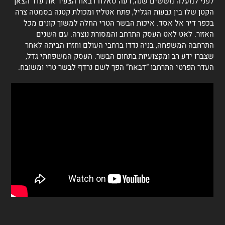
לפני למעלה מששים שנה, רעה סאלח דבאח הצעיר את עדר הצאן
הקטן שלו בין גבעות הגליל, פתח אטליז ומכולת קטנה בסמטה צרה
בכפר דיר אל אסד. איכות הבשר הטרי החלה למשוך קונים מכל
האזור. לאט לאט העסק התרחב והמסורת נוצרה. עם השנים
התרחבה המשפחה, בניה נדדו ברחבי העולם וחזרו הביתה לאחר
שצברו ידע רב ומקצועיות בתחום הבשר. העסק המשפחתי גדל,
העדר הפרטי התרחבו ”דבאח” הפך לשם נרדף לבשר טרי ומשובח.