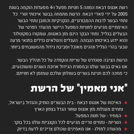
רשת אנגוס דבאח המונה 5 חנויות מפעל ו-4 מסעדות הוקמה בשנת
2005 על ידי פאדי דבאח. הרשת מתמחה בבשר איכותי וטרי. כל
נתחי הבשר לרבות ההמבורגרים, הנקניקיות וכמובן נתחי הבשר
האימתיים מגיעים לחנויות המפעל היישר מהעדר הפרטי של
הבעלים בגליל. נתחי הבקר הינם מזן האנגוס, שמקורו בסקוטלנד
והוא ידוע באיכותו הגבוהה. העגלים והטלאים גדלים בתנאי מרעה
טבעי בהרי הגליל ונהנים מאוכל וסביבת גידול מהמשובחים ביותר.
הרשת הציבה סטנדרט של טריות והקפדה על כל תהליך הבשר.
אנו גאים בבשר שלנו ובמסורת הגידול ארוכת השנים ומשוכנעים,
כי מחכה לכם חגיגת בשרים בשולחן שלכם שמזמן לא חוויתם.
"אני מאמין" של הרשת
האיכות של אנגוס דבאח - בית הבשרים הותיק והגדול בישראל,
נתחים מעגלות מזן אנגוס שחור הגדל בצפון הארץ
המחיר - של חנות המפעל.
הטריות - נתחים טריים מגיעים לכל הקצביות שלנו בכל בוקר.
מהשדה למזלג - אנו מאמינים שכולם צריכים לדעת בדיוק