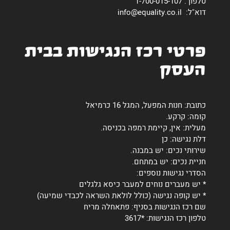
טלפון : 1-700-015-107
דוא"ל: info@equality.co.il
פרטי רכז הנגישות בבית
העסק
כתובת: חנות המפעל, המגל 16 כרמיאל
קומה: קרקע.
מעלית: אין, קיימת רמפה בכניסה.
דלת נגישה: כן
שירותי נכים: יש במבנה.
חניית נכים: יש במתחם.
הסדרי נגישות נוספים:
* יש מעברים נוחים למעבר כיסא גלגלים
* יש קופה נגישה (כולל לולאת השראה לכבדי שמיעה)
שם רכז הנגישות בסניף: פתאחלה מריח
טלפון רכז הנגישות: *3617