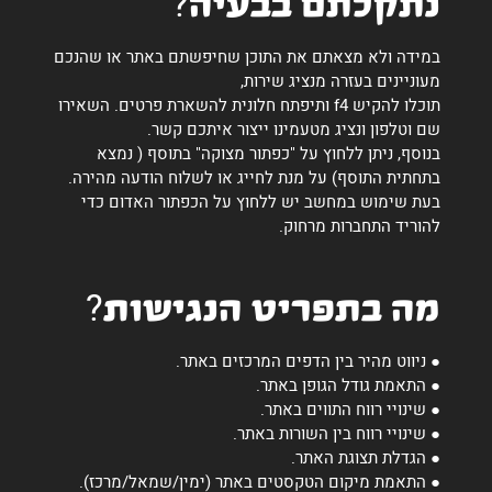
נתקלתם בבעיה?
במידה ולא מצאתם את התוכן שחיפשתם באתר או שהנכם
מעוניינים בעזרה מנציג שירות,
תוכלו להקיש f4 ותיפתח חלונית להשארת פרטים. השאירו
שם וטלפון ונציג מטעמינו ייצור איתכם קשר.
בנוסף, ניתן ללחוץ על "כפתור מצוקה" בתוסף ( נמצא
בתחתית התוסף) על מנת לחייג או לשלוח הודעה מהירה.
בעת שימוש במחשב יש ללחוץ על הכפתור האדום כדי
להוריד התחברות מרחוק.
מה בתפריט הנגישות?
● ניווט מהיר בין הדפים המרכזים באתר.
● התאמת גודל הגופן באתר.
● שינויי רווח התווים באתר.
● שינויי רווח בין השורות באתר.
● הגדלת תצוגת האתר.
● התאמת מיקום הטקסטים באתר (ימין/שמאל/מרכז).